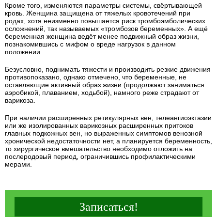
Кроме того, изменяются параметры системы, свёртывающей
кровь. Женщина защищена от тяжелых кровотечений при
родах, хотя неизменно повышается риск тромбоэмболических
осложнений, так называемых «тромбозов беременных». А ещё
беременная женщина ведёт менее подвижный образ жизни,
познакомившись с мифом о вреде нагрузок в данном
положении.
Безусловно, поднимать тяжести и производить резкие движения
противопоказано, однако отмечено, что беременные, не
оставляющие активный образ жизни (продолжают заниматься
аэробикой, плаванием, ходьбой), намного реже страдают от
варикоза.
При наличии расширенных ретикулярных вен, телеангиоэктазии
или же изолированных варикозных расширенных притоков
главных подкожных вен, но выраженных симптомов венозной
хронической недостаточности нет, а планируется беременность,
то хирургическое вмешательство необходимо отложить на
послеродовый период, ограничившись профилактическими
мерами.
Записаться!