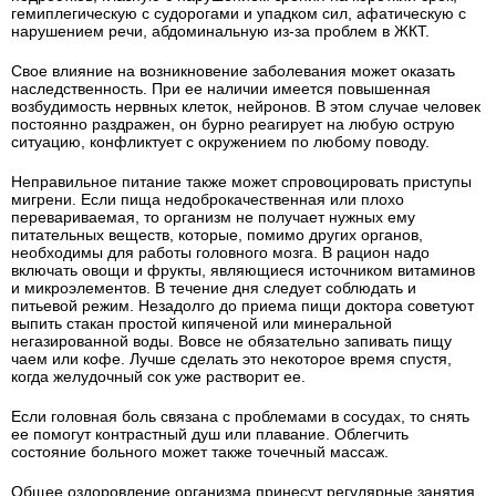
гемиплегическую с судорогами и упадком сил, афатическую с
нарушением речи, абдоминальную из-за проблем в ЖКТ.
Свое влияние на возникновение заболевания может оказать
наследственность. При ее наличии имеется повышенная
возбудимость нервных клеток, нейронов. В этом случае человек
постоянно раздражен, он бурно реагирует на любую острую
ситуацию, конфликтует с окружением по любому поводу.
Неправильное питание также может спровоцировать приступы
мигрени. Если пища недоброкачественная или плохо
перевариваемая, то организм не получает нужных ему
питательных веществ, которые, помимо других органов,
необходимы для работы головного мозга. В рацион надо
включать овощи и фрукты, являющиеся источником витаминов
и микроэлементов. В течение дня следует соблюдать и
питьевой режим. Незадолго до приема пищи доктора советуют
выпить стакан простой кипяченой или минеральной
негазированной воды. Вовсе не обязательно запивать пищу
чаем или кофе. Лучше сделать это некоторое время спустя,
когда желудочный сок уже растворит ее.
Если головная боль связана с проблемами в сосудах, то снять
ее помогут контрастный душ или плавание. Облегчить
состояние больного может также точечный массаж.
Общее оздоровление организма принесут регулярные занятия