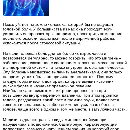
Пожалуй, нет на земле человека, который бы не ощущал
головной боли. У большинства из нас она проходит, если
устранить ее провокаторы, например, проветрить помещение
после его окраски, выспаться после напряженной работы,
успокоиться после стрессовой ситуации.
Но если головная боль длится более четырех часов и
повторяется регулярно, то можно говорить, что это мигрень –
заболевание, связанное с состоянием головного мозга, нервной
и эндокринной системы, а также внутренних органов человека.
Эту болезнь невозможно вылечить анальгетиками, они только
на время утолят боль, но причина ее останется. Поэтому
следует обратиться к докторам, которые выявят источник
дискомфорта и назначат правильное лечение.
Наиболее часто симптомы мигрени проявляются при
повышенном внутричерепном давлении. При этом кружится
голова, раздражают яркий свет и громкие звуки, появляются
тошнота и сонливость, любое движение усиливает боль в
голове, чаще всего в одном и том же месте, в затылочной части.
Медики выделяют разные виды мигрени: шейную при
нарушениях в позвоночнике, базилярную, характерную для
подростков, глазную с нарушением зрения на короткий срок,