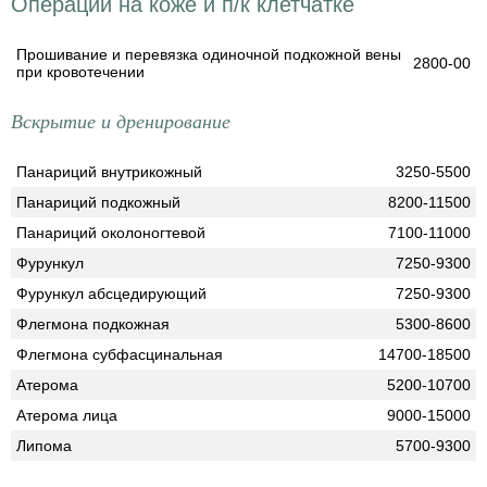
Операции на коже и п/к клетчатке
Прошивание и перевязка одиночной подкожной вены
2800-00
при кровотечении
Вскрытие и дренирование
Панариций внутрикожный
3250-5500
Панариций подкожный
8200-11500
Панариций околоногтевой
7100-11000
Фурункул
7250-9300
Фурункул абсцедирующий
7250-9300
Флегмона подкожная
5300-8600
Флегмона субфасцинальная
14700-18500
Атерома
5200-10700
Атерома лица
9000-15000
Липома
5700-9300