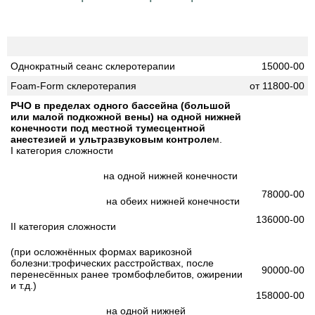
Однократный сеанс склеротерапии
15000-00
Foam-Form склеротерапия
от 11800-00
РЧО в пределах одного бассейна (большой
или малой подкожной вены) на одной нижней
конечности под местной тумесцентной
анестезией и ультразвуковым контроле
м.
I категория сложности
на одной нижней конечности
78000-00
на обеих нижней конечности
136000-00
II категория сложности
(при осложнённых формах варикозной
болезни:трофических расстройствах, после
90000-00
перенесённых ранее тромбофлебитов, ожирении
и т.д.)
158000-00
на одной нижней