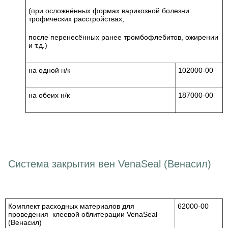
(при осложнённых формах варикозной болезни:
трофических расстройствах,
после перенесённых ранее тромбофлебитов, ожирении
и т.д.)
на одной н/к
102000-00
на обеих н/к
187000-00
Система закрытия вен VenaSeal (Венасил)
Комплект расходных материалов для
62000-00
проведения клеевой облитерации VenaSeal
(Венасил)