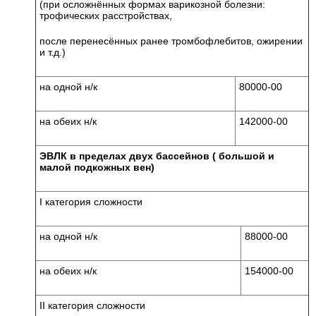
(при осложнённых формах варикозной болезни:
трофических расстройствах,
после перенесённых ранее тромбофлебитов, ожирении
и т.д.)
на одной н/к
80000-00
на обеих н/к
142000-00
ЭВЛК в пределах двух бассейнов ( большой и
малой подкожных вен)
I категория сложности
на одной н/к
88000-00
на обеих н/к
154000-00
II категория сложности